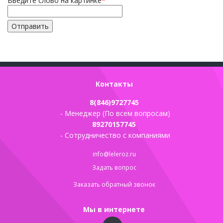
Введите слово на картинке
*
Контакты
8(846)9727745
- Менеджер (По всем вопросам)
89270157745
- Сотрудничество с компаниями
info@leleroz.ru
Задать вопрос
Заказать обратный звонок
Мы в интернете