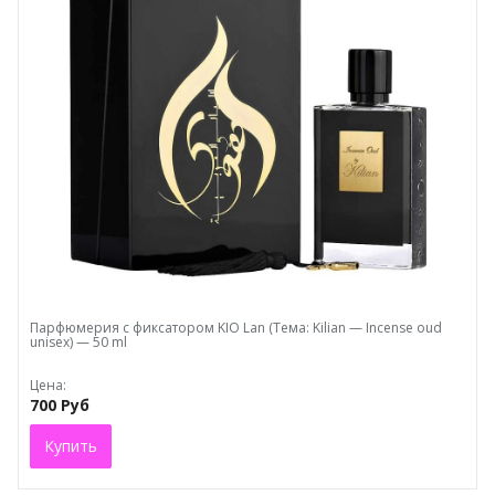
Парфюмерия с фиксатором KIO Lan (Тема: Kilian — Incense oud
unisex) — 50 ml
Цена:
700 Руб
Купить