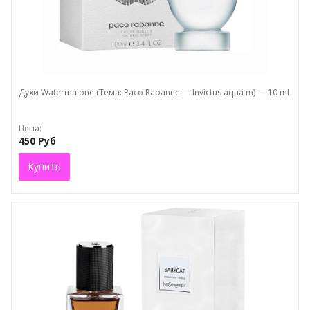
Духи Watermalone (Тема: Paco Rabanne — Invictus aqua m) — 10 ml
Цена:
450 Руб
Купить