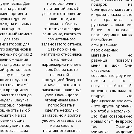
рудничества. Для
но то был очень
подарок из
еня на данный
негативный опыт. И
брендового магазина
омент времени
дело не в отношении
и должна сказать это
купка с духами
к клиентам, а в
не сравнится с
roz одна из самых
ароматах. Очень
русскими ароматами.
выгодных.
синтетические, едва
Ранее я покупала
ственный момент
слышимые, какого-то
парфюмерию в наших
для всех
сомнительного
Российских
анизаторов: для
зеленоватого оттенка.
официальных
гих закупщиков в
С тех пор очень
парфюмерных
естных покупках 2
негативно относилась
магазинах, но
дели ожидания
к наливной
разница повергла
ата - достаточно
парфюмерии и очень
меня в шок. Они
ий срок, т.к. часто
зря. Сестра как-то
оказались
ез эту же закупку
нашла сайт с
совершенно другими,
огие получают
продукцией Лелероз
нежели те, что я
аз в течении ~ 1
и начала постоянно
покупала в Москве. Я,
д, к праздникам
заказывать наливные
конечно, слышала от
 растягивается до
духи. Очень долго
подруг, что
 недель. Закупка
уговаривала меня
французские ароматы
 хорошо, получаю
попробовать и
- это другой уровень,
ошие отзывы об
сделать несколько
но чтобы настолько...
роматах. На все
заказов, но я долго и
Это был совершенно
возникающие
упорно отказывалась
новый опыт. Не просто
росы у клиентов,
из-за своего
так Франция
 которые я сама
негативного опыта в
считается родиной