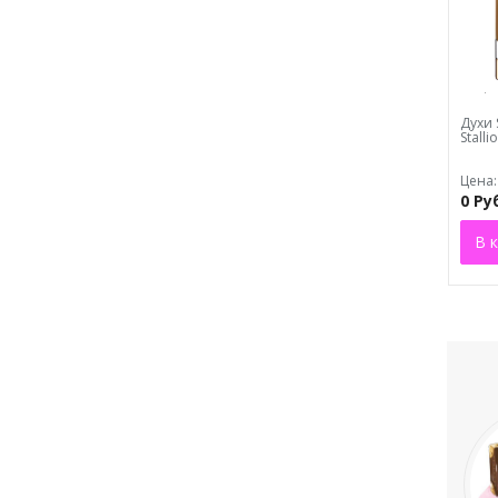
Духи 
Stalli
Цена:
0 Ру
В 