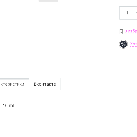
В изб
Хо
актеристики
Вконтакте
:
10 ml