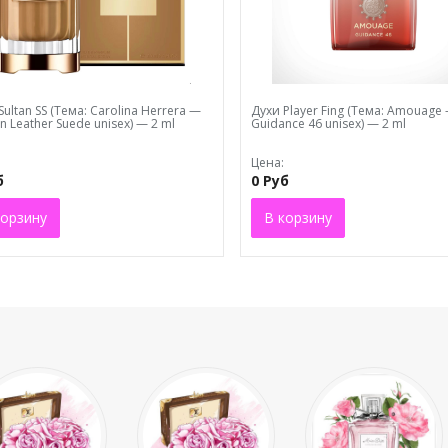
Sultаn SS (Тема: Carolina Herrera —
Духи Plaуеr Fing (Тема: Amouage
on Leather Suede unisex) — 2 ml
Guidance 46 unisex) — 2 ml
Цена:
б
0 Руб
корзину
В корзину