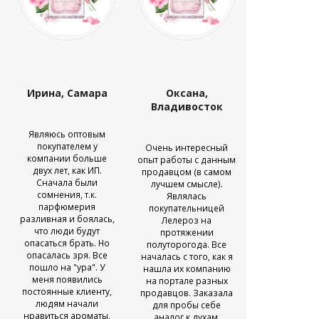
Ирина, Самара
Оксана,
Ирина, Ди
Владивосток
Являюсь оптовым
Открыла то
покупателем у
продаже пар
Очень интересный
компании больше
в с. Диве
опыт работы с данным
двух лет, как ИП.
различ
продавцом (в самом
Сначала были
аналого
лучшем смысле).
сомнения, т.к.
парфюмер
Являлась
парфюмерия
Заметила, чт
покупательницей
разливная и боялась,
нравится и
Лелероз на
что люди будут
разливная, к
протяжении
опасаться брать. Но
закупаю с дос
полуторогода. Все
опасалась зря. Все
Ле-ле-роз. По
началась с того, как я
пошло на "ура". У
спроса стан
нашла их компанию
меня появились
больш
на портале разных
постоянные клиенту,
Сотрудниче
продавцов. Заказала
людям начали
сайтом не п
для пробы себе
нравиться ароматы,
проблем, все 
аналог к духам,