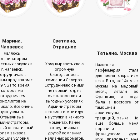
Марина,
Светлана,
Чапаевск
Отрадное
Татьяна, Москва
Являюсь
рганизатором
естных покупок в
Хочу выразить свою
Наливная
г. Чапаевск.
огромную
парфюмерия стала
отрудничаю с
благодарность
для меня открытием
ным продавцом с
компании Лелероз.
века. В годах 14х мы с
9 г. За то время,
Сотрудничаю с ними
мужем на медовый
которое мы
не первый год, на
месяц летали во
сотрудничаем
очень хороших и
Францию, я тогда
онфликтов не
выгодных условиях.
была в восторге от
икало. Все очень
Администраторы
тамошней
пунктуально.
вежливы и мне идут
архитектуры,
Отзывчивые
на уступки в каких-то
традиций, языка... Но
министраторы,
моментах. Ранее
еще больше меня
рый оперативный
сотрудничала с
поразили
рием заказов,
другой компании
французские духи.
рошие условия
наливных ароматов,
Муж преподнес мне