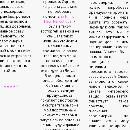
твета не знаю,
прошлом. Однако,
парфюмерии, и
связываюсь с
когда она дала мне
только попробовав
менеджерами,
попробовать
французские ароматы
орые быстро дают
поносить
Ex Nihilo -
я в полной мере
веты. Качеством
Fleur Narcotique
, я
смогла это осознать.
пщики довольны,
была в таком
Перейду к сути: так уж
главное сразу
восторге!!! Давно я не
вышло, что мы с
бъяснить, что
слышала таких
мужем задержались в
парфюмерия
изящных стойких и
Париже дольше, чем
АЛИВНАЯ!!! На
насыщенных
планировали с самого
ный момент меня
ароматов!!! А самое
начала. У меня была
остью устраивают
главное, что меня
возможность
вия на которых я
поразило - они
пообщаться с
ботаю с данным
оказались стойче чем
жителями
сайтом.
те же духи из Летуаля!
прекрасного города,
В общем, аромат
завести друзей. Слово
пришел оболденный.
за слово и от своей
Сейчас активно
★★★★☆
новой знакомой я
продаю данную
узнала интересную
продукцию. Ее
вещь: оказывается,
покупают с восторгом.
существует такое
И сестра теперь тоже
понятие, как
мой порстоянный
"наливная
клиент, т.к. теперь я
парфюмерия". Это
закупаюсь по оптовым
значит, что я могу
ценам. Буду и дальше
купить тот же аромат,
рассчитывать на