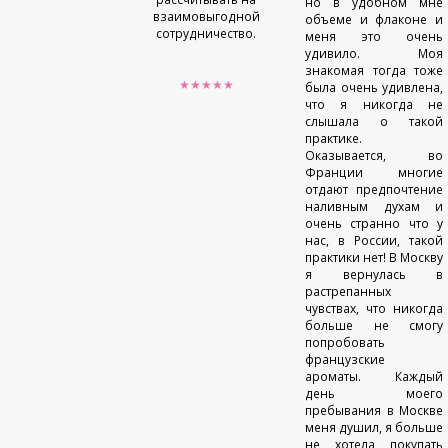
но в удобном мне
взаимовыгодной
объеме и флаконе и
сотрудничество.
меня это очень
удивило. Моя
знакомая тогда тоже
★★★★★
была очень удивлена,
что я никогда не
слышала о такой
практике.
Оказывается, во
Франции многие
отдают предпочтение
наливным духам и
очень странно что у
нас, в России, такой
практики нет! В Москву
я вернулась в
растрепанных
чувствах, что никогда
больше не смогу
попробовать
французские
ароматы. Каждый
день моего
пребывания в Москве
меня душил, я больше
не хотела покупать