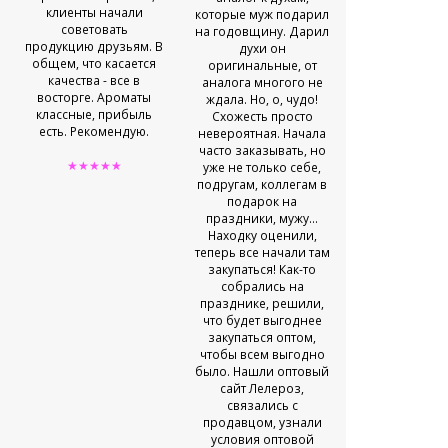
клиенты начали
удобно
которые муж подарил
советовать
Администра
на годовщину. Дарил
продукцию друзьям. В
связи в месс
духи он
общем, что касается
и на теле
оригинальные, от
качества - все в
практиче
аналога многого не
восторге. Ароматы
круглосуточн
ждала. Но, о, чудо!
классные, прибыль
консульта
Схожесть просто
есть. Рекомендую.
вопросы. 
невероятная. Начала
оформляют б
часто заказывать, но
★★★★★
где-то в те
уже не только себе,
недели уже п
подругам, коллегам в
ко мне. 
подарок на
довольна
праздники, мужу...
Находку оценили,
★★★★
теперь все начали там
закупаться! Как-то
собрались на
празднике, решили,
что будет выгоднее
закупаться оптом,
чтобы всем выгодно
было. Нашли оптовый
сайт Лелероз,
связались с
продавцом, узнали
условия оптовой