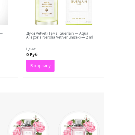
 —
Духи Vеtvеt (Тема: Guerlain — Aqua
Allegoria Nerolia Vetiver unisex) — 2 ml
Цена:
0 Руб
В корзину