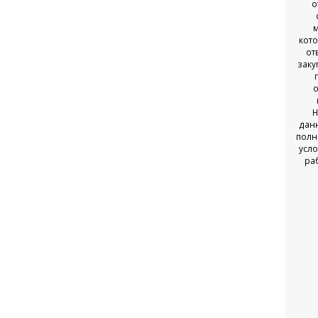
о
закупки... Вот теперь
так и закупаемся ;)
кот
★★★★★
от
заку
о
Н
дан
полн
усло
ра