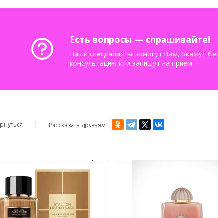
Есть вопросы — спрашивайте!
Наши специалисты помогут Вам, окажут бе
консультацию или запишут на приём
рнуться
Рассказать друзьям