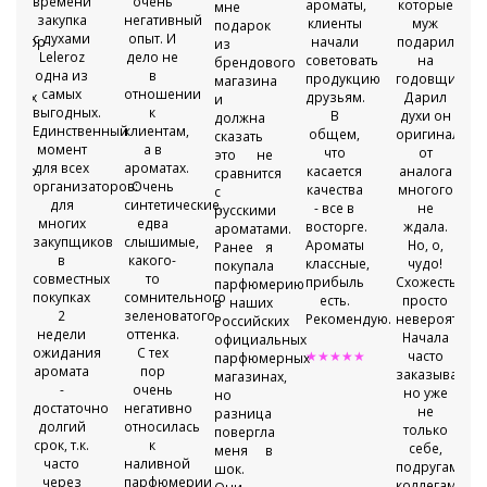
времени
очень
ароматы,
которые
мне
закупка
негативный
клиенты
муж
подарок
с духами
опыт. И
тратор
начали
подарил
из
Leleroz
дело не
советовать
на
брендового
одна из
в
продукцию
годовщину.
магазина
самых
отношении
жерах
друзьям.
Дарил
и
выгодных.
к
В
духи он
должна
Единственный
клиентам,
е
общем,
оригинальны
сказать
момент
а в
ески
что
от
это не
для всех
ароматах.
точно.
касается
аналога
сравнится
организаторов:
Очень
качества
многого
с
для
синтетические,
тация
- все в
не
русскими
многих
едва
восторге.
ждала.
ароматами.
закупщиков
слышимые,
.
Ароматы
Но, о,
Ранее я
в
какого-
классные,
чудо!
покупала
совместных
то
яют
прибыль
Схожесть
парфюмерию
покупках
сомнительного
есть.
просто
в наших
2
зеленоватого
Рекомендую.
невероятная.
Российских
недели
оттенка.
Начала
официальных
ожидания
С тех
★★★★★
часто
парфюмерных
аромата
пор
заказывать,
магазинах,
-
очень
но уже
но
достаточно
негативно
т
не
разница
долгий
относилась
только
повергла
срок, т.к.
к
себе,
меня в
часто
наливной
!!!
подругам,
шок.
через
парфюмерии
коллегам