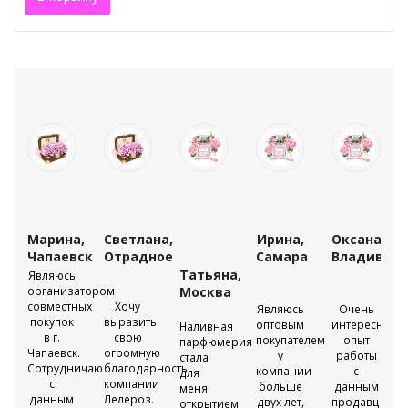
Марина,
Светлана,
Ирина,
Оксана,
во
Чапаевск
Отрадное
Самара
Владивост
Татьяна,
Являюсь
организатором
Москва
совместных
Хочу
Являюсь
Очень
покупок
выразить
оптовым
интересный
Наливная
в г.
свою
е
покупателем
опыт
парфюмерия
Чапаевск.
огромную
ерии
у
работы
стала
Сотрудничаю
благодарность
компании
с
для
с
компании
о
больше
данным
меня
данным
Лелероз.
двух лет,
продавцом
открытием