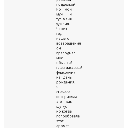
подделкой.
Но мой
муж и
тут меня
удивил.
Через
год
нашего
возвращения
он
преподнес
мне
обычный
пластмассовый
флакончик
на день
рождения.
Я
сначала
восприняла
это как
шутку,
но когда
попробовала
этот
аромат