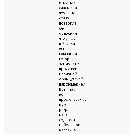
была так
счастлива,
что не
сразу
поверила!
Он
объяснил,
что у нас
в России
есть
компания,
которая
занимается
продажей
наливной
французской
парфюмерией.
Вот так
вот
просто. Сейчас
муж
ради
меня
содержит
небольшой
магазинчик