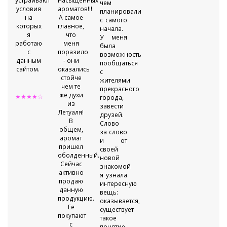
устраивают
насыщенных
чем
условия
ароматов!!!
планировали
на
А самое
с самого
которых
главное,
начала.
я
что
У меня
работаю
меня
была
с
поразило
возможность
данным
- они
пообщаться
сайтом.
оказались
с
стойче
жителями
чем те
прекрасного
же духи
★★★★☆
города,
из
завести
Летуаля!
друзей.
В
Слово
общем,
за слово
аромат
и от
пришел
своей
оболденный.
новой
Сейчас
знакомой
активно
я узнала
продаю
интересную
данную
вещь:
продукцию.
оказывается,
Ее
существует
покупают
такое
с
понятие,