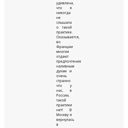
удивлена,
что я
никогда
не
слышала
о такой
практике.
Оказывается,
во
Франции
многие
отдают
предпочтение
наливным
духам и
очень
странно
что у
нас, в
России,
такой
практики
нет! В
Москву я
вернулась
в