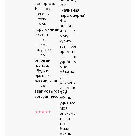
восторгом.
как
И сестра
"наливная
теперь
парфюмерия".
тоже
Это
мой
значит,
порстоянный
что я
клиент,
могу
т.к.
купить
теперь я
тот же
закупаюсь
аромат,
по
но в
оптовым
удобном
ценам.
мне
Буду и
объеме
дальше
и
рассчитывать
флаконе
на
и меня
взаимовыгодной
это
сотрудничество.
очень
удивило.
Моя
★★★★★
знакомая
тогда
тоже
была
очень