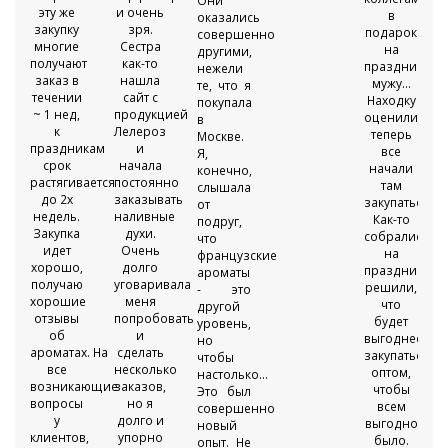
Они
эту же
и очень
★
в
оказались
закупку
зря.
подарок
совершенно
многие
Сестра
на
другими,
получают
как-то
праздники,
нежели
заказ в
нашла
мужу...
те, что я
течении
сайт с
Находку
покупала
~ 1 нед,
продукцией
оценили,
в
к
Лелероз
теперь
Москве.
праздникам
и
все
Я,
срок
начала
начали
конечно,
растягивается
постоянно
там
слышала
до 2х
заказывать
закупаться!
от
недель.
наливные
Как-то
подруг,
Закупка
духи.
собрались
что
идет
Очень
на
французские
хорошо,
долго
празднике,
ароматы
получаю
уговаривала
решили,
- это
хорошие
меня
что
другой
отзывы
попробовать
будет
уровень,
об
и
выгоднее
но
ароматах. На
сделать
закупаться
чтобы
все
несколько
оптом,
настолько...
возникающие
заказов,
чтобы
Это был
вопросы
но я
всем
совершенно
у
долго и
выгодно
новый
клиентов,
упорно
было.
опыт. Не