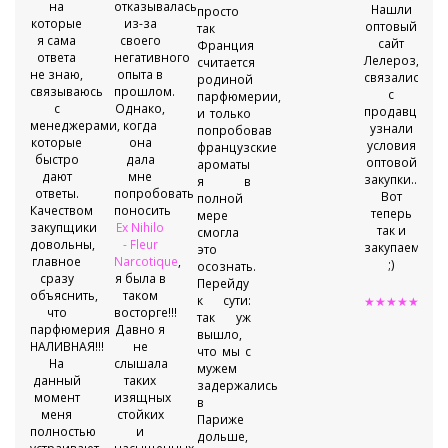
на
отказывалась
Нашли
просто
которые
из-за
оптовый
так
я сама
своего
сайт
Франция
ответа
негативного
Лелероз,
считается
не знаю,
опыта в
связались
родиной
связываюсь
прошлом.
с
парфюмерии,
с
Однако,
продавцом,
и только
менеджерами,
когда
узнали
попробовав
которые
она
условия
французские
быстро
дала
оптовой
ароматы
дают
мне
закупки...
я в
ответы.
попробовать
Вот
полной
Качеством
поносить
теперь
мере
закупщики
Ex Nihilo
так и
смогла
довольны,
- Fleur
закупаемся
это
главное
Narcotique
,
;)
осознать.
сразу
я была в
Перейду
объяснить,
таком
к сути:
★★★★★
что
восторге!!!
так уж
парфюмерия
Давно я
вышло,
НАЛИВНАЯ!!!
не
что мы с
На
слышала
мужем
данный
таких
задержались
момент
изящных
в
меня
стойких
Париже
полностью
и
дольше,