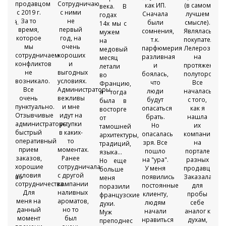
продавцом
Сотрудничаю
ой
как ИП.
(в самом
века. В
с 2019 г.
с ними
вой
Сначала
лучшем
годах
За то
не
рией.
были
смысле).
14х мы с
время,
первый
а,
сомнения,
Являлась
мужем
которое
год, на
т.к.
покупательн
на
мы
очень
парфюмерия
Лелероз
медовый
сотрудничаем
хороших
я
разливная
на
месяц
конфликтов
и
и
протяжении
летали
не
выгодных
ая,
боялась,
полуторогода
во
возникало.
условиях.
что
Все
Францию,
Все
Администраторы
люди
началась
я тогда
очень
вежливы
будут
с того,
была в
пунктуально.
и мне
опасаться
как я
восторге
Отзывчивые
идут на
ой
брать.
нашла
от
администраторы,
уступки
Но
их
тамошней
быстрый
в каких-
опасалась
компанию
архитектуры,
оперативный
то
нно
зря. Все
на
традиций,
прием
моментах.
пошло
портале
языка...
заказов,
Ранее
ся
на "ура".
разных
Но еще
хорошие
сотрудничала
У меня
продавцов.
больше
условия
с другой
ичество
появились
Заказала
меня
сотрудничества.
компании
постоянные
для
поразили
Для
наливных
клиенту,
пробы
французские
меня на
ароматов,
т
людям
себе
духи.
данный
но то
,
начали
аналог к
Муж
момент
был
нравиться
духам,
преподнес