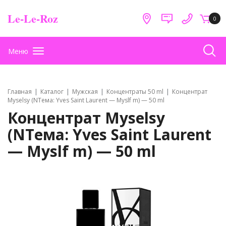
Le-Le-Roz
0
Меню
Главная
Каталог
Мужская
Концентраты 50 ml
Концентрат
Myselsу (NТема: Yves Saint Laurent — Myslf m) — 50 ml
Концентрат Myselsу
(NТема: Yves Saint Laurent
— Myslf m) — 50 ml