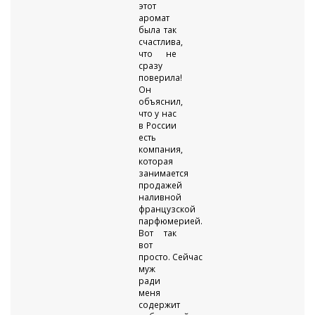
этот
аромат
была так
счастлива,
что не
сразу
поверила!
Он
объяснил,
что у нас
в России
есть
компания,
которая
занимается
продажей
наливной
французской
парфюмерией.
Вот так
вот
просто. Сейчас
муж
ради
меня
содержит