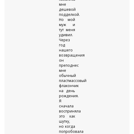
мне
дешевой
подделкой.
Но мой
муж и
тут меня
удивил.
Через
год
нашего
возвращения
он
преподнес
мне
обычный
пластмассовый
флакончик
на день
рождения.
Я
сначала
восприняла
это как
шутку,
но когда
попробовала