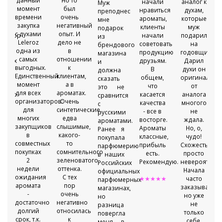
данный
но то
,
начали
аналог к
Муж
момент
был
нравиться
духам,
преподнес
времени
очень
ароматы,
которые
мне
закупка
негативный
клиенты
муж
подарок
с духами
опыт. И
тратор
начали
подарил
из
Leleroz
дело не
советовать
на
брендового
одна из
в
продукцию
годовщину.
магазина
самых
отношении
жерах
друзьям.
Дарил
и
выгодных.
к
В
духи он
должна
Единственный
клиентам,
е
общем,
оригинальны
сказать
момент
а в
ески
что
от
это не
для всех
ароматах.
точно.
касается
аналога
сравнится
организаторов:
Очень
качества
многого
с
для
синтетические,
тация
- все в
не
русскими
многих
едва
восторге.
ждала.
ароматами.
закупщиков
слышимые,
.
Ароматы
Но, о,
Ранее я
в
какого-
классные,
чудо!
покупала
совместных
то
яют
прибыль
Схожесть
парфюмерию
покупках
сомнительного
есть.
просто
в наших
2
зеленоватого
Рекомендую.
невероятная.
Российских
недели
оттенка.
Начала
официальных
ожидания
С тех
★★★★★
часто
парфюмерных
аромата
пор
заказывать,
магазинах,
-
очень
но уже
но
достаточно
негативно
т
не
разница
долгий
относилась
только
повергла
срок, т.к.
к
себе,
меня в