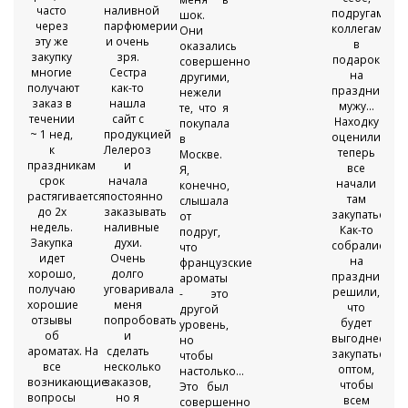
часто
наливной
!!!
подругам,
шок.
через
парфюмерии
коллегам
Они
эту же
и очень
★
в
оказались
закупку
зря.
подарок
совершенно
многие
Сестра
на
другими,
получают
как-то
праздники,
нежели
заказ в
нашла
мужу...
те, что я
течении
сайт с
Находку
покупала
~ 1 нед,
продукцией
оценили,
в
к
Лелероз
теперь
Москве.
праздникам
и
все
Я,
срок
начала
начали
конечно,
растягивается
постоянно
там
слышала
до 2х
заказывать
закупаться!
от
недель.
наливные
Как-то
подруг,
Закупка
духи.
собрались
что
идет
Очень
на
французские
хорошо,
долго
празднике,
ароматы
получаю
уговаривала
решили,
- это
хорошие
меня
что
другой
отзывы
попробовать
будет
уровень,
об
и
выгоднее
но
ароматах. На
сделать
закупаться
чтобы
все
несколько
оптом,
настолько...
возникающие
заказов,
чтобы
Это был
вопросы
но я
всем
совершенно