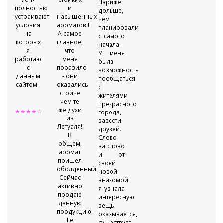
Париже
полностью
и
дольше,
устраивают
насыщенных
чем
условия
ароматов!!!
планировали
на
А самое
с самого
которых
главное,
начала.
я
что
У меня
работаю
меня
была
с
поразило
возможность
данным
- они
пообщаться
сайтом.
оказались
с
стойче
жителями
чем те
прекрасного
же духи
★★★★☆
города,
из
завести
Летуаля!
друзей.
В
Слово
общем,
за слово
аромат
и от
пришел
своей
оболденный.
новой
Сейчас
знакомой
активно
я узнала
продаю
интересную
данную
вещь:
продукцию.
оказывается,
Ее
существует