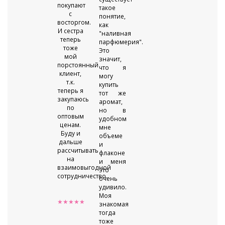
покупают
такое
с
понятие,
восторгом.
как
И сестра
"наливная
теперь
парфюмерия".
тоже
Это
мой
значит,
порстоянный
что я
клиент,
могу
т.к.
купить
теперь я
тот же
закупаюсь
аромат,
по
но в
оптовым
удобном
ценам.
мне
Буду и
объеме
дальше
и
рассчитывать
флаконе
на
и меня
взаимовыгодной
это
сотрудничество.
очень
удивило.
Моя
★★★★★
знакомая
тогда
тоже