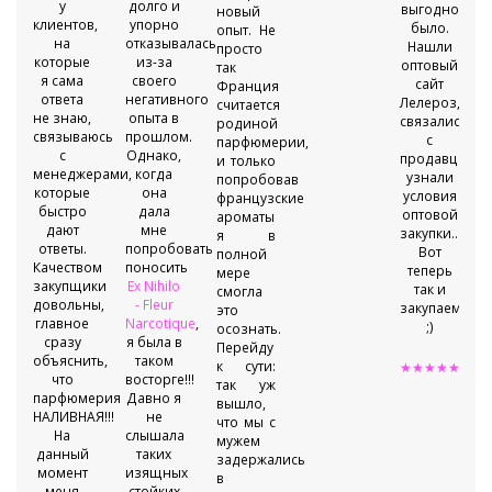
у
долго и
выгодно
новый
клиентов,
упорно
было.
опыт. Не
на
отказывалась
Нашли
просто
которые
из-за
оптовый
так
я сама
своего
сайт
Франция
ответа
негативного
Лелероз,
считается
не знаю,
опыта в
связались
родиной
связываюсь
прошлом.
с
парфюмерии,
с
Однако,
продавцом,
и только
менеджерами,
когда
узнали
попробовав
которые
она
условия
французские
быстро
дала
оптовой
ароматы
дают
мне
закупки...
я в
ответы.
попробовать
Вот
полной
Качеством
поносить
теперь
мере
закупщики
Ex Nihilo
так и
смогла
довольны,
- Fleur
закупаемся
это
главное
Narcotique
,
;)
осознать.
сразу
я была в
Перейду
объяснить,
таком
к сути:
★★★★★
что
восторге!!!
так уж
парфюмерия
Давно я
вышло,
НАЛИВНАЯ!!!
не
что мы с
На
слышала
мужем
данный
таких
задержались
момент
изящных
в
меня
стойких