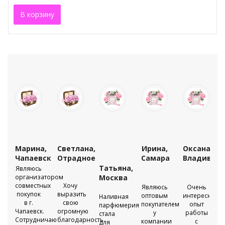
В корзину
Марина,
Светлана,
Ирина,
Оксана,
во
Чапаевск
Отрадное
Самара
Владивост
Татьяна,
Являюсь
организатором
Москва
совместных
Хочу
Являюсь
Очень
покупок
выразить
оптовым
интересный
Наливная
в г.
свою
е
покупателем
опыт
парфюмерия
Чапаевск.
огромную
ерии
у
работы
стала
Сотрудничаю
благодарность
компании
с
для