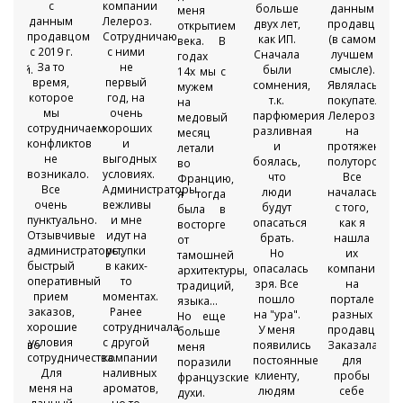
с
компании
о
больше
данным
меня
данным
Лелероз.
двух лет,
продавцом
открытием
продавцом
Сотрудничаю
ой
как ИП.
(в самом
века. В
с 2019 г.
с ними
вой
Сначала
лучшем
годах
За то
не
рией.
были
смысле).
14х мы с
время,
первый
а,
сомнения,
Являлась
мужем
которое
год, на
т.к.
покупательн
на
мы
очень
парфюмерия
Лелероз
медовый
сотрудничаем
хороших
я
разливная
на
месяц
конфликтов
и
и
протяжении
летали
не
выгодных
ая,
боялась,
полуторогода
во
возникало.
условиях.
что
Все
Францию,
Все
Администраторы
люди
началась
я тогда
очень
вежливы
будут
с того,
была в
пунктуально.
и мне
опасаться
как я
восторге
Отзывчивые
идут на
ой
брать.
нашла
от
администраторы,
уступки
Но
их
тамошней
быстрый
в каких-
опасалась
компанию
архитектуры,
оперативный
то
нно
зря. Все
на
традиций,
прием
моментах.
пошло
портале
языка...
заказов,
Ранее
ся
на "ура".
разных
Но еще
хорошие
сотрудничала
У меня
продавцов.
больше
условия
с другой
ичество
появились
Заказала
меня
сотрудничества.
компании
постоянные
для
поразили
Для
наливных
клиенту,
пробы
французские
меня на
ароматов,
т
людям
себе
духи.