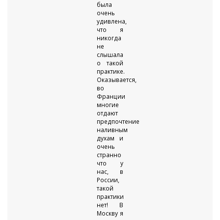
была
очень
удивлена,
что я
никогда
не
слышала
о такой
практике.
Оказывается,
во
Франции
многие
отдают
предпочтение
наливным
духам и
очень
странно
что у
нас, в
России,
такой
практики
нет! В
Москву я