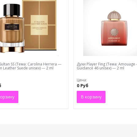
Sultаn SS (Тема: Carolina Herrera —
Духи Plaуеr Fing (Тема: Amouage
on Leather Suede unisex) — 2 ml
Guidance 46 unisex) — 2 ml
Цена:
б
0 Руб
корзину
В корзину