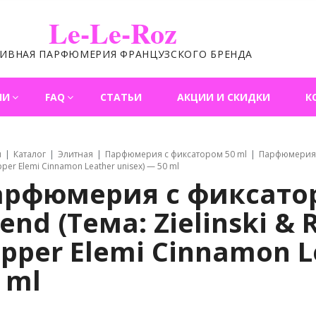
Le-Le-Roz
ЛИВНАЯ ПАРФЮМЕРИЯ ФРАНЦУЗСКОГО БРЕНДА
ИИ
FAQ
СТАТЬИ
АКЦИИ И СКИДКИ
К
я
Каталог
Элитная
Парфюмерия с фиксатором 50 ml
Парфюмерия с 
pper Elemi Cinnamon Leather unisex) — 50 ml
арфюмерия с фиксатор
iend (Тема: Zielinski &
pper Elemi Cinnamon L
 ml