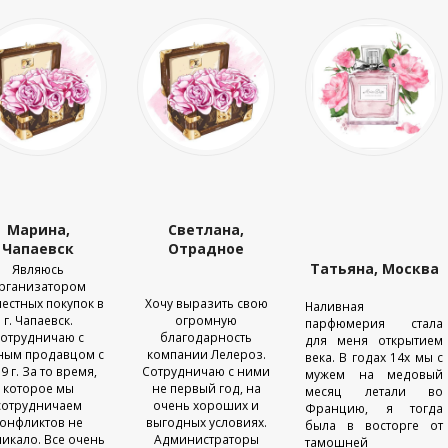
Марина,
Светлана,
Чапаевск
Отрадное
Татьяна, Москва
Являюсь
рганизатором
естных покупок в
Хочу выразить свою
Наливная
г. Чапаевск.
огромную
парфюмерия стала
отрудничаю с
благодарность
для меня открытием
ным продавцом с
компании Лелероз.
века. В годах 14х мы с
9 г. За то время,
Сотрудничаю с ними
мужем на медовый
которое мы
не первый год, на
месяц летали во
сотрудничаем
очень хороших и
Францию, я тогда
онфликтов не
выгодных условиях.
была в восторге от
икало. Все очень
Администраторы
тамошней