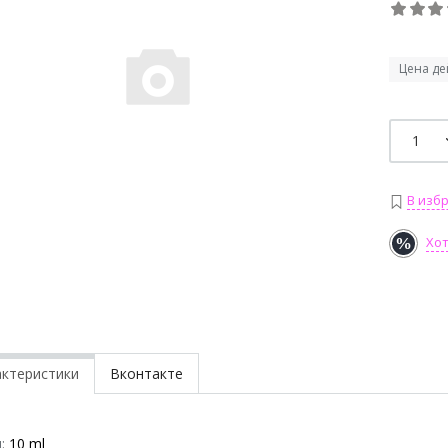
Цена де
В изб
Хо
актеристики
Вконтакте
:
10 ml