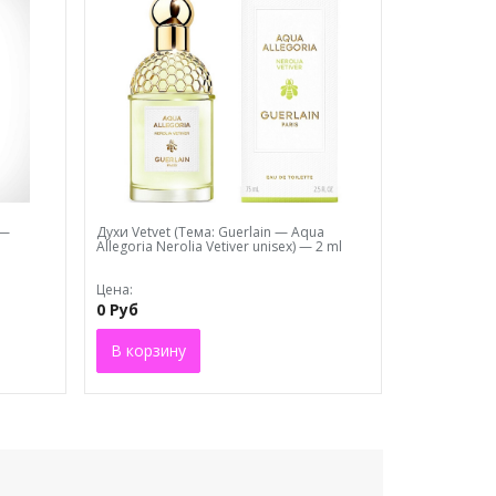
 —
Духи Vеtvеt (Тема: Guerlain — Aqua
Allegoria Nerolia Vetiver unisex) — 2 ml
Цена:
0 Руб
В корзину