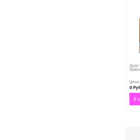
Духи 
Stalli
Цена:
0 Ру
В 