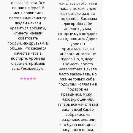
опасалась зря. Все
Ле-ле-роз. По
началась с того, как я
пошло на "ура". У
спроса стан
нашла их компанию
меня появились
больш
на портале разных
постоянные клиенту,
Сотрудниче
продавцов. Заказала
людям начали
сайтом не п
для пробы себе
нравиться ароматы,
проблем, все 
аналог к духам,
клиенты начали
удобно
которые муж подарил
советовать
Администра
на годовщину. Дарил
продукцию друзьям. В
связи в месс
духи он
общем, что касается
и на теле
оригинальные, от
качества - все в
практиче
аналога многого не
восторге. Ароматы
круглосуточн
ждала. Но, о, чудо!
классные, прибыль
консульта
Схожесть просто
есть. Рекомендую.
вопросы. 
невероятная. Начала
оформляют б
часто заказывать, но
★★★★★
где-то в те
уже не только себе,
недели уже п
подругам, коллегам в
ко мне. 
подарок на
довольна
праздники, мужу...
Находку оценили,
★★★★
теперь все начали там
закупаться! Как-то
собрались на
празднике, решили,
что будет выгоднее
закупаться оптом,