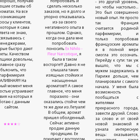
 хорошо, получаю
попробовать и
- это другой уровень,
ошие отзывы об
сделать несколько
но чтобы настолько...
роматах. На все
заказов, но я долго и
Это был совершенно
возникающие
упорно отказывалась
новый опыт. Не просто
росы у клиентов,
из-за своего
так Франция
 которые я сама
негативного опыта в
считается родиной
твета не знаю,
прошлом. Однако,
парфюмерии, и
связываюсь с
когда она дала мне
только попробовав
менеджерами,
попробовать
французские ароматы
орые быстро дают
поносить
Ex Nihilo -
я в полной мере
веты. Качеством
Fleur Narcotique
, я
смогла это осознать.
пщики довольны,
была в таком
Перейду к сути: так уж
главное сразу
восторге!!! Давно я не
вышло, что мы с
бъяснить, что
слышала таких
мужем задержались в
парфюмерия
изящных стойких и
Париже дольше, чем
АЛИВНАЯ!!! На
насыщенных
планировали с самого
ный момент меня
ароматов!!! А самое
начала. У меня была
остью устраивают
главное, что меня
возможность
вия на которых я
поразило - они
пообщаться с
ботаю с данным
оказались стойче чем
жителями
сайтом.
те же духи из Летуаля!
прекрасного города,
В общем, аромат
завести друзей. Слово
пришел оболденный.
за слово и от своей
Сейчас активно
★★★★☆
новой знакомой я
продаю данную
узнала интересную
продукцию. Ее
вещь: оказывается,
покупают с восторгом.
существует такое