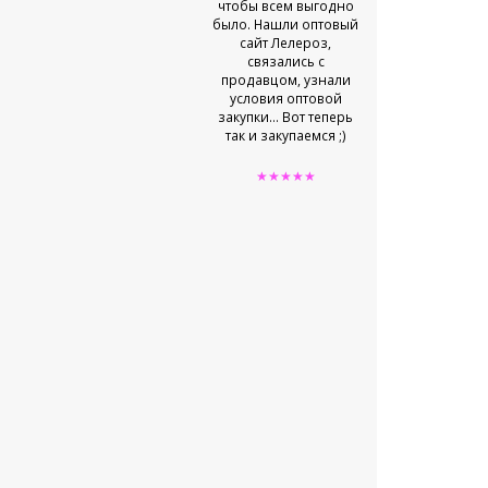
чтобы всем выгодно
было. Нашли оптовый
сайт Лелероз,
связались с
продавцом, узнали
условия оптовой
закупки... Вот теперь
так и закупаемся ;)
★★★★★