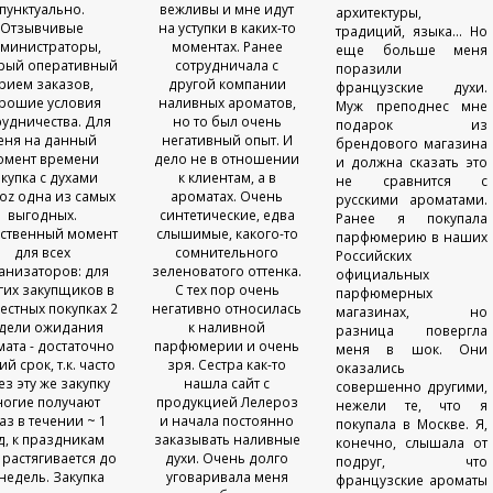
пунктуально.
вежливы и мне идут
архитектуры,
Отзывчивые
на уступки в каких-то
традиций, языка... Но
министраторы,
моментах. Ранее
еще больше меня
рый оперативный
сотрудничала с
поразили
рием заказов,
другой компании
французские духи.
рошие условия
наливных ароматов,
Муж преподнес мне
рудничества. Для
но то был очень
подарок из
еня на данный
негативный опыт. И
брендового магазина
омент времени
дело не в отношении
и должна сказать это
купка с духами
к клиентам, а в
не сравнится с
roz одна из самых
ароматах. Очень
русскими ароматами.
выгодных.
синтетические, едва
Ранее я покупала
ственный момент
слышимые, какого-то
парфюмерию в наших
для всех
сомнительного
Российских
анизаторов: для
зеленоватого оттенка.
официальных
гих закупщиков в
С тех пор очень
парфюмерных
естных покупках 2
негативно относилась
магазинах, но
дели ожидания
к наливной
разница повергла
ата - достаточно
парфюмерии и очень
меня в шок. Они
ий срок, т.к. часто
зря. Сестра как-то
оказались
ез эту же закупку
нашла сайт с
совершенно другими,
огие получают
продукцией Лелероз
нежели те, что я
аз в течении ~ 1
и начала постоянно
покупала в Москве. Я,
д, к праздникам
заказывать наливные
конечно, слышала от
 растягивается до
духи. Очень долго
подруг, что
 недель. Закупка
уговаривала меня
французские ароматы