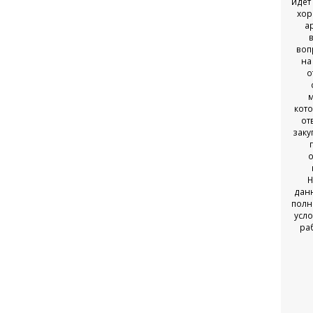
идет
чтобы всем выгодно
хор
было. Нашли оптовый
а
сайт Лелероз,
связались с
воп
продавцом, узнали
на
условия оптовой
о
закупки... Вот теперь
так и закупаемся ;)
кот
★★★★★
от
заку
о
Н
дан
полн
усло
ра