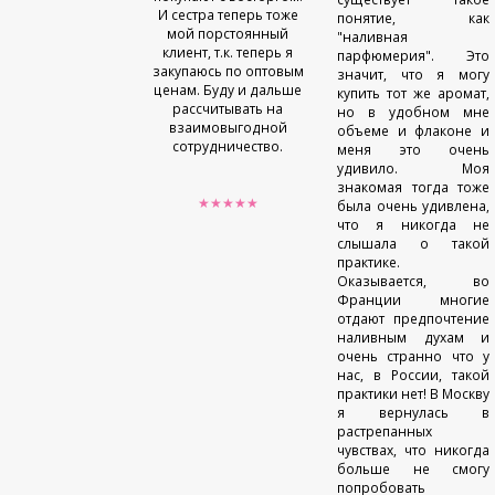
И сестра теперь тоже
понятие, как
мой порстоянный
"наливная
клиент, т.к. теперь я
парфюмерия". Это
закупаюсь по оптовым
значит, что я могу
ценам. Буду и дальше
купить тот же аромат,
рассчитывать на
но в удобном мне
взаимовыгодной
объеме и флаконе и
сотрудничество.
меня это очень
удивило. Моя
знакомая тогда тоже
★★★★★
была очень удивлена,
что я никогда не
слышала о такой
практике.
Оказывается, во
Франции многие
отдают предпочтение
наливным духам и
очень странно что у
нас, в России, такой
практики нет! В Москву
я вернулась в
растрепанных
чувствах, что никогда
больше не смогу
попробовать