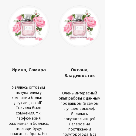
Ирина, Самара
Оксана,
Ирина, Ди
Владивосток
Являюсь оптовым
Открыла то
покупателем у
продаже пар
Очень интересный
компании больше
в с. Диве
опыт работы с данным
двух лет, как ИП.
различ
продавцом (в самом
Сначала были
аналого
лучшем смысле).
сомнения, т.к.
парфюмер
Являлась
парфюмерия
Заметила, чт
покупательницей
разливная и боялась,
нравится и
Лелероз на
что люди будут
разливная, к
протяжении
опасаться брать. Но
закупаю с дос
полуторогода. Все