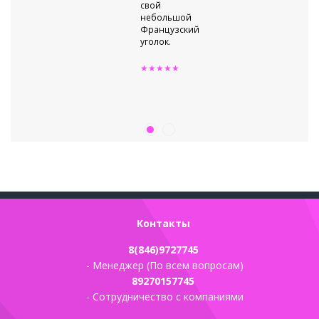
свой
небольшой
Французский
уголок.
★★★★★
Контакты
8(846)9727745
- Менеджер (По всем вопросам)
89270157745
- Сотрудничество с компаниями