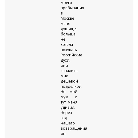
моего
пребывания
в
Москве
меня
душил, я
больше
не
хотела
покупать
Российские
духи,
они
казались
мне
дешевой
подделкой.
Но мой
муж и
тут меня
удивил.
Через
год
нашего
возвращения
он