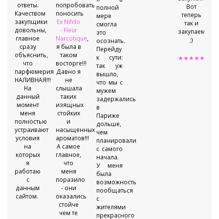
ответы.
попробовать
Вот
полной
Качеством
поносить
теперь
мере
закупщики
Ex Nihilo
так и
смогла
довольны,
- Fleur
закупаемся
это
главное
Narcotique
,
;)
осознать.
сразу
я была в
Перейду
объяснить,
таком
к сути:
★★★★★
что
восторге!!!
так уж
парфюмерия
Давно я
вышло,
НАЛИВНАЯ!!!
не
что мы с
На
слышала
мужем
данный
таких
задержались
момент
изящных
в
меня
стойких
Париже
полностью
и
дольше,
устраивают
насыщенных
чем
условия
ароматов!!!
планировали
на
А самое
с самого
которых
главное,
начала.
я
что
У меня
работаю
меня
была
с
поразило
возможность
данным
- они
пообщаться
сайтом.
оказались
с
стойче
жителями
чем те
прекрасного