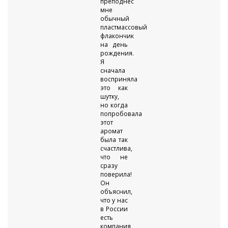
преподнес
мне
обычный
пластмассовый
флакончик
на день
рождения.
Я
сначала
восприняла
это как
шутку,
но когда
попробовала
этот
аромат
была так
счастлива,
что не
сразу
поверила!
Он
объяснил,
что у нас
в России
есть
компания,