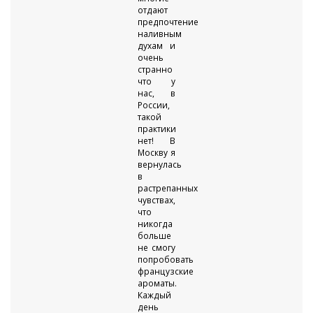
отдают
предпочтение
наливным
духам и
очень
странно
что у
нас, в
России,
такой
практики
нет! В
Москву я
вернулась
в
растрепанных
чувствах,
что
никогда
больше
не смогу
попробовать
французские
ароматы.
Каждый
день