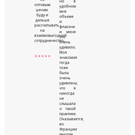
но в
оптовым
удобном
ценам.
мне
Буду и
объеме
дальше
и
рассчитывать
флаконе
на
и меня
взаимовыгодной
это
сотрудничество.
очень
удивило.
Моя
★★★★★
знакомая
тогда
тоже
была
очень
удивлена,
что я
никогда
не
слышала
о такой
практике.
Оказывается,
во
Франции
многие