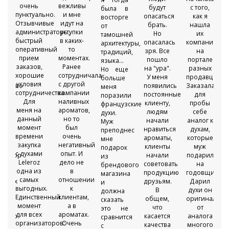
очень
вежливы
будут
с того,
была в
пунктуально.
и мне
опасаться
как я
восторге
Отзывчивые
идут на
ой
брать.
нашла
от
администраторы,
уступки
Но
их
тамошней
быстрый
в каких-
опасалась
компанию
архитектуры,
оперативный
то
нно
зря. Все
на
традиций,
прием
моментах.
пошло
портале
языка...
заказов,
Ранее
ся
на "ура".
разных
Но еще
хорошие
сотрудничала
У меня
продавцов.
больше
условия
с другой
ичество
появились
Заказала
меня
сотрудничества.
компании
постоянные
для
поразили
Для
наливных
клиенту,
пробы
французские
меня на
ароматов,
т
людям
себе
духи.
данный
но то
,
начали
аналог к
Муж
момент
был
нравиться
духам,
преподнес
времени
очень
ароматы,
которые
мне
закупка
негативный
клиенты
муж
подарок
с духами
опыт. И
тратор
начали
подарил
из
Leleroz
дело не
советовать
на
брендового
одна из
в
продукцию
годовщину.
магазина
самых
отношении
жерах
друзьям.
Дарил
и
выгодных.
к
В
духи он
должна
Единственный
клиентам,
е
общем,
оригинальны
сказать
момент
а в
ески
что
от
это не
для всех
ароматах.
точно.
касается
аналога
сравнится
организаторов:
Очень
качества
многого
с