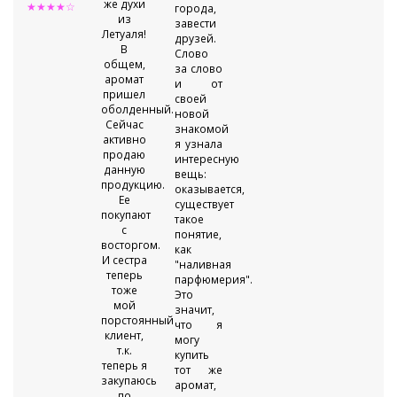
же духи
★★★★☆
города,
из
завести
Летуаля!
друзей.
В
Слово
общем,
за слово
аромат
и от
пришел
своей
оболденный.
новой
Сейчас
знакомой
активно
я узнала
продаю
интересную
данную
вещь:
продукцию.
оказывается,
Ее
существует
покупают
такое
с
понятие,
восторгом.
как
И сестра
"наливная
теперь
парфюмерия".
тоже
Это
мой
значит,
порстоянный
что я
клиент,
могу
т.к.
купить
теперь я
тот же
закупаюсь
аромат,
по