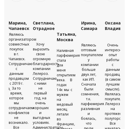
Марина,
Светлана,
Ирина,
Оксана,
во
Чапаевск
Отрадное
Самара
Владивост
Татьяна,
Являюсь
организатором
Москва
совместных
Хочу
Являюсь
Очень
покупок
выразить
оптовым
интересный
Наливная
в г.
свою
е
покупателем
опыт
парфюмерия
Чапаевск.
огромную
ерии
у
работы
стала
Сотрудничаю
благодарность
компании
с
для
с
компании
о
больше
данным
меня
данным
Лелероз.
двух лет,
продавцом
открытием
продавцом
Сотрудничаю
ой
как ИП.
(в самом
века. В
с 2019 г.
с ними
вой
Сначала
лучшем
годах
За то
не
рией.
были
смысле).
14х мы с
время,
первый
а,
сомнения,
Являлась
мужем
которое
год, на
т.к.
покупательн
на
мы
очень
парфюмерия
Лелероз
медовый
сотрудничаем
хороших
я
разливная
на
месяц
конфликтов
и
и
протяжении
летали
не
выгодных
ая,
боялась,
полуторогода
во
возникало.
условиях.
что
Все
Францию,
Все
Администраторы
люди
началась
я тогда