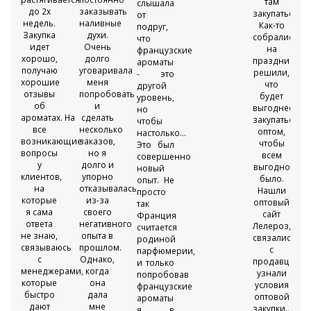
там
слышала
до 2х
заказывать
закупаться!
от
недель.
наливные
Как-то
подруг,
Закупка
духи.
собрались
что
идет
Очень
на
французские
хорошо,
долго
празднике,
ароматы
получаю
уговаривала
решили,
- это
хорошие
меня
что
другой
отзывы
попробовать
будет
уровень,
об
и
выгоднее
но
ароматах. На
сделать
закупаться
чтобы
все
несколько
оптом,
настолько...
возникающие
заказов,
чтобы
Это был
вопросы
но я
всем
совершенно
у
долго и
выгодно
новый
клиентов,
упорно
было.
опыт. Не
на
отказывалась
Нашли
просто
которые
из-за
оптовый
так
я сама
своего
сайт
Франция
ответа
негативного
Лелероз,
считается
не знаю,
опыта в
связались
родиной
связываюсь
прошлом.
с
парфюмерии,
с
Однако,
продавцом,
и только
менеджерами,
когда
узнали
попробовав
которые
она
условия
французские
быстро
дала
оптовой
ароматы
дают
мне
закупки...
я в