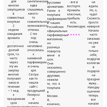
для
синтетические,
тация
- все в
не
русскими
многих
едва
восторге.
ждала.
ароматами.
закупщиков
слышимые,
.
Ароматы
Но, о,
Ранее я
в
какого-
классные,
чудо!
покупала
совместных
то
яют
прибыль
Схожесть
парфюмерию
покупках
сомнительного
есть.
просто
в наших
2
зеленоватого
Рекомендую.
невероятная.
Российских
недели
оттенка.
Начала
официальных
ожидания
С тех
★★★★★
часто
парфюмерных
аромата
пор
заказывать,
магазинах,
-
очень
но уже
но
достаточно
негативно
т
не
разница
долгий
относилась
только
повергла
срок, т.к.
к
себе,
меня в
часто
наливной
!!!
подругам,
шок.
через
парфюмерии
коллегам
Они
эту же
и очень
★
в
оказались
закупку
зря.
подарок
совершенно
многие
Сестра
на
другими,
получают
как-то
праздники,
нежели
заказ в
нашла
мужу...
те, что я
течении
сайт с
Находку
покупала
~ 1 нед,
продукцией
оценили,
в
к
Лелероз
теперь
Москве.
праздникам
и
все
Я,
срок
начала
начали
конечно,
растягивается
постоянно